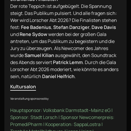
Der rote Teppich ist aufgebügelt. Die Spannung
steigt. Das Publikum pulsiert. Und alle fragen sich:
Wer wird Lorscher Abt 2026? Die Finalisten stehen
fest:
Fee Badenius
,
Stefan Danziger
,
Dave Davis
und
Rene Sydow
werden bei der großen Gala
antreten, um das Publikum zu begeistern und die
Jury zu überzeugen. Als Newcomer des Jahres
wurde
Samuel Kilian
ausgewählt, den Soundtrack
des Abends serviert
Patrick Lemm
. Durch die Gala
Lorscher Abt 2026 moderiert, wie könnte es anders
sein, natürlich
Daniel Helfrich
.
Kultursalon
Veranstaltung sponsored by
Hauptsponsor: Volksbank Darmstadt–Mainz eG |
Sponsor: Stadt Lorsch | Sponsor Newcomerpreis:
PromediPharm | Kooperation: SappaLostra |