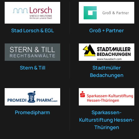
Stad Lorsch & EGL
Groß + Partner
Stern & Till
Stadtmüller
Bedachungen
Promedipharm
Sparkassen-
Kulturstiftung Hessen-
Thüringen