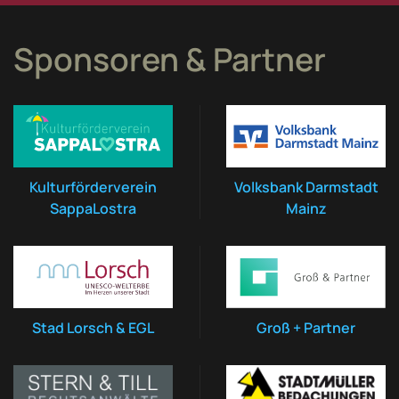
Sponsoren & Partner
Kulturförderverein
Volksbank Darmstadt
SappaLostra
Mainz
Stad Lorsch & EGL
Groß + Partner