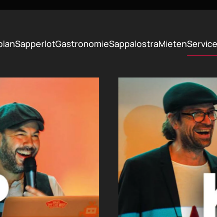
plan
Sapperlot
Gastronomie
Sappalostra
Mieten
Servic