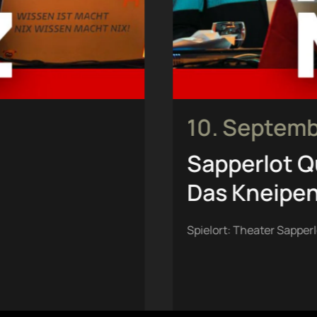
10. Septem
Sapperlot Q
Das Kneipe
Spielort: Theater Sapperl