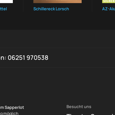
ttel
Schillereck Lorsch
AZ-Ak
on: 06251 970538
Besucht uns
im Sapperlot
ng möglich