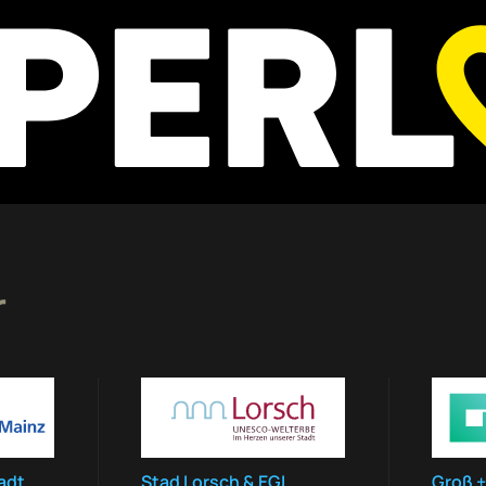
r
adt
Stad Lorsch & EGL
Groß +