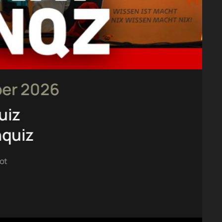
ber 2026
uiz
nquiz
ot