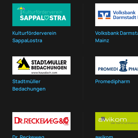
Kulturförderverein
Volksbank Darmst
SappaLostra
Mainz
Stadtmüller
Promedipharm
Bedachungen
Dr. Reckeweg
awikom