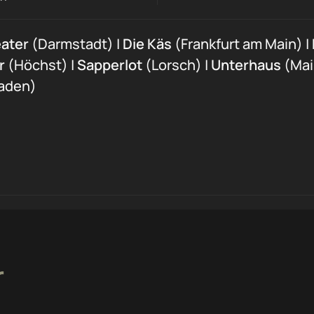
ater
(Darmstadt) |
Die Käs
(Frankfurt am Main) |
r
(Höchst) |
Sapperlot
(Lorsch) |
Unterhaus
(Mai
aden)
r