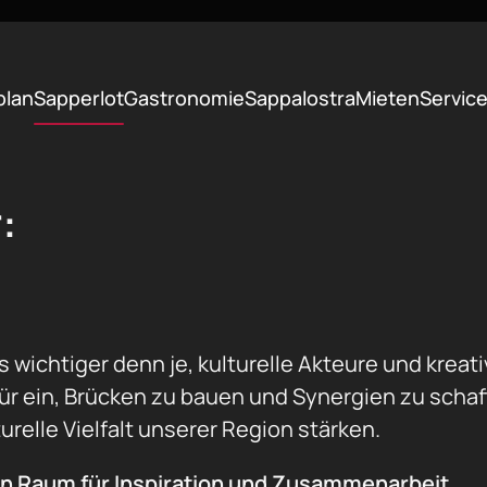
plan
Sapperlot
Gastronomie
Sappalostra
Mieten
Servic
:
 es wichtiger denn je, kulturelle Akteure und kre
afür ein, Brücken zu bauen und Synergien zu scha
urelle Vielfalt unserer Region stärken.
en Raum für Inspiration und Zusammenarbeit.