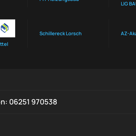
LIG B
Schillereck Lorsch
AZ-Ak
ttel
on: 06251 970538