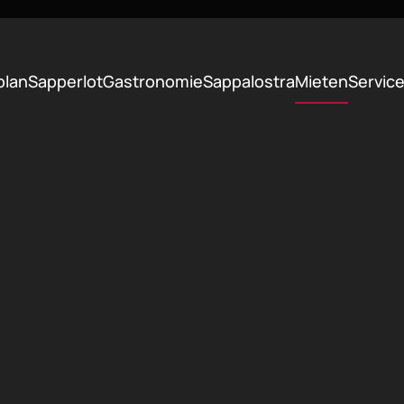
plan
Sapperlot
Gastronomie
Sappalostra
Mieten
Servic