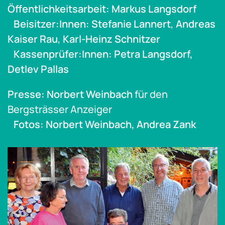
Öffentlichkeitsarbeit:
Markus Langsdorf
Beisitzer:Innen: Stefanie Lannert
,
Andreas
Kaiser Rau
,
Karl-Heinz Schnitzer
Kassenprüfer:Innen: Petra Langsdorf,
Detlev Pallas
Presse:
Norbert Weinbach
für den
Bergsträsser Anzeiger
Fotos:
Norbert Weinbach,
Andrea Zank