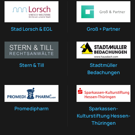
Stad Lorsch & EGL
Groß + Partner
Stern & Till
Stadtmüller
Bedachungen
Promedipharm
Sparkassen-
Kulturstiftung Hessen-
Thüringen