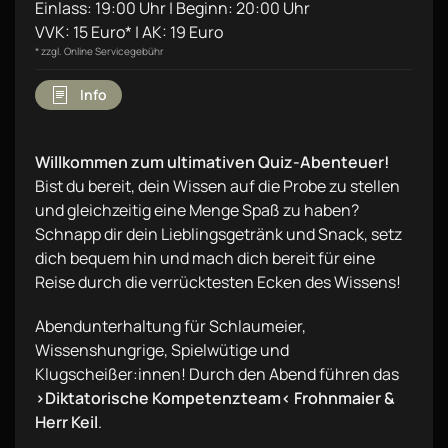
Einlass: 19:00 Uhr | Beginn: 20:00 Uhr
VVK: 15 Euro* | AK: 19 Euro
* zzgl. Online Servicegebühr
Info
Willkommen zum ultimativen Quiz-Abenteuer!
Bist du bereit, dein Wissen auf die Probe zu stellen
und gleichzeitig eine Menge Spaß zu haben?
Schnapp dir dein Lieblingsgetränk und Snack, setz
dich bequem hin und mach dich bereit für eine
Reise durch die verrücktesten Ecken des Wissens!
Abendunterhaltung für Schlaumeier,
Wissenshungrige, Spielwütige und
Klugscheißer:innen! Durch den Abend führen das
›Diktatorische Kompetenzteam‹ Frohnmaier &
Herr Keil
.