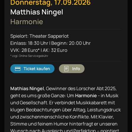
Donnerstag, 17.09.2026
Matthias Ningel
Harmonie
Spielort: Theater Sapperlot
Einlass: 18:30 Uhr | Beginn: 20:00 Uhr
VVK: 28 Euro* | AK: 32 Euro
* zzgl. Online Servicegebühr
Ticket kaufen
Info
Mathias Ningel
, Gewinner des Lorscher Abt 2025,
geht es ums große Ganze: Um
Harmonie
- in Musik
und Gesellschaft. Er verbindet Musikkabarett mit
klugen Beobachtungen über Alltag, Leistungsdruck
und zwischenmenschliche Konflikte. Mit Klavier,
Stimme und feinem Humor hinterfragt er unseren
Wunsch nach Ausgleich und Perfektion – pointiert,