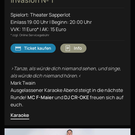
Spielort: Theater Sapperlot
Einlass 19:00 Uhr | Beginn: 20:00 Uhr
VVK: 11 Euro* | AK: 15 Euro
* zzgl. Online Servicegebühr
Ticket kaufen
Info
›Tanze, als würde dich niemand sehen, und singe,
als würde dich niemand hören.‹
Mark Twain
Ausgelassener Karaoke Abend steigt in die nächste
Runde!
MC F-Maier
und
DJ CR-OKE
freuen sich auf
euch.
Karaoke