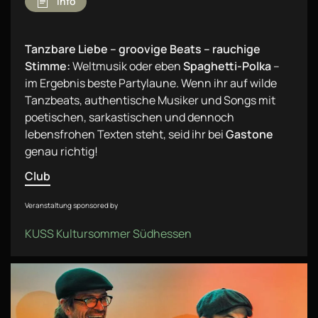
Info
Tanzbare Liebe – groovige Beats – rauchige
Stimme:
Weltmusik oder eben
Spaghetti-Polka
–
im Ergebnis beste Partylaune. Wenn ihr auf wilde
Tanzbeats, authentische Musiker und Songs mit
poetischen, sarkastischen und dennoch
lebensfrohen Texten steht, seid ihr bei
Gastone
genau richtig!
Club
Veranstaltung sponsored by
KUSS Kultursommer Südhessen