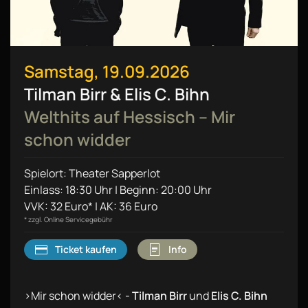
Samstag, 19.09.2026
Tilman Birr & Elis C. Bihn
Welthits auf Hessisch – Mir
schon widder
Spielort: Theater Sapperlot
Einlass: 18:30 Uhr | Beginn: 20:00 Uhr
VVK: 32 Euro* | AK: 36 Euro
* zzgl. Online Servicegebühr
Ticket kaufen
Info
›Mir schon widder‹ -
Tilman Birr
und
Elis C. Bihn