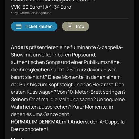
VVK: 30 Euro* | AK: 34 Euro
* zzgl. Online Servicegebühr
Ticket kaufen
Info
Anders
präsentieren eine fulminante A-cappella-
Show mit unverkennbaren Popsound,
authentischen Songs und einer Publikumsnähe,
die ihresgleichen sucht. ›So kurz davor‹ – wer
kennt sie nicht? Diese Momente, in denen einem
der Puls bis zum Kopf steigt und das Herz rast. Den
ersten Kuss wagen? Vom 10-Meter-Brett springen?
Seinem Chef mal die Meinung sagen? Unbequeme
Wahrheiten aussprechen? Kurz: Momente, in
denen es ums Ganze geht.
HÖRMAL IM DENKMAL
mit
Anders
, den A-Cappella
Deutschpoeten!