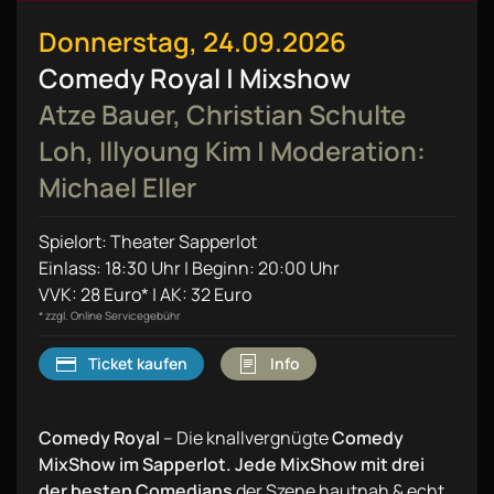
Donnerstag, 24.09.2026
Comedy Royal | Mixshow
Atze Bauer, Christian Schulte
Loh, Illyoung Kim | Moderation:
Michael Eller
Spielort: Theater Sapperlot
Einlass: 18:30 Uhr | Beginn: 20:00 Uhr
VVK: 28 Euro* | AK: 32 Euro
* zzgl. Online Servicegebühr
Ticket kaufen
Info
Comedy Royal
– Die knallvergnügte
Comedy
MixShow im Sapperlot. Jede MixShow mit drei
der besten Comedians
der Szene hautnah & echt