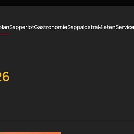
plan
Sapperlot
Gastronomie
Sappalostra
Mieten
Servic
26