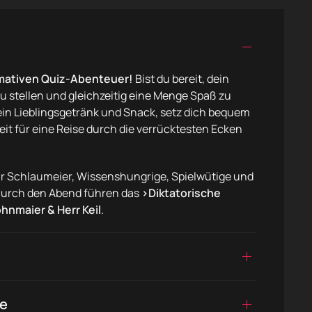
mativen Quiz-Abenteuer!
Bist du bereit, dein
u stellen und gleichzeitig eine Menge Spaß zu
in Lieblingsgetränk und Snack, setz dich bequem
it für eine Reise durch die verrücktesten Ecken
r Schlaumeier, Wissenshungrige, Spielwütige und
Durch den Abend führen das
›Diktatorische
nmaier & Herr Keil
.
se