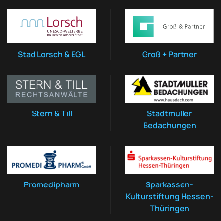
Stad Lorsch & EGL
Groß + Partner
Stern & Till
Stadtmüller
Bedachungen
Promedipharm
Sparkassen-
Kulturstiftung Hessen-
Thüringen