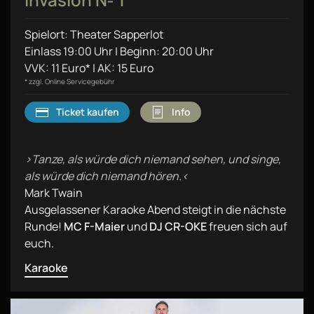
Spielort: Theater Sapperlot
Einlass 19:00 Uhr | Beginn: 20:00 Uhr
VVK: 11 Euro* | AK: 15 Euro
* zzgl. Online Servicegebühr
Ticket kaufen
Info
›Tanze, als würde dich niemand sehen, und singe,
als würde dich niemand hören.‹
Mark Twain
Ausgelassener Karaoke Abend steigt in die nächste
Runde!
MC F-Maier
und
DJ CR-OKE
freuen sich auf
euch.
Karaoke