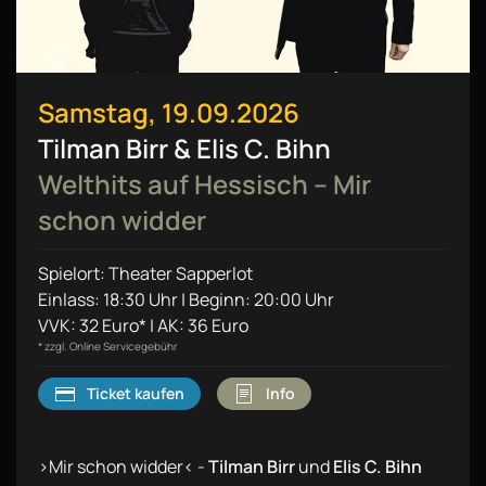
Samstag, 19.09.2026
Tilman Birr & Elis C. Bihn
Welthits auf Hessisch – Mir
schon widder
Spielort: Theater Sapperlot
Einlass: 18:30 Uhr | Beginn: 20:00 Uhr
VVK: 32 Euro* | AK: 36 Euro
* zzgl. Online Servicegebühr
Ticket kaufen
Info
›Mir schon widder‹ -
Tilman Birr
und
Elis C. Bihn