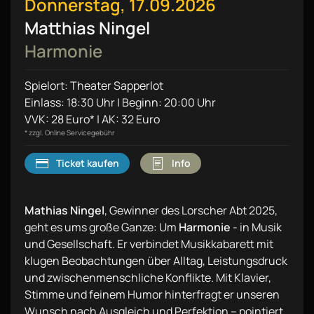
Donnerstag, 17.09.2026
Matthias Ningel
Harmonie
Spielort: Theater Sapperlot
Einlass: 18:30 Uhr | Beginn: 20:00 Uhr
VVK: 28 Euro* | AK: 32 Euro
* zzgl. Online Servicegebühr
Ticket kaufen
Info
Mathias Ningel
, Gewinner des Lorscher Abt 2025,
geht es ums große Ganze: Um
Harmonie
- in Musik
und Gesellschaft. Er verbindet Musikkabarett mit
klugen Beobachtungen über Alltag, Leistungsdruck
und zwischenmenschliche Konflikte. Mit Klavier,
Stimme und feinem Humor hinterfragt er unseren
Wunsch nach Ausgleich und Perfektion – pointiert,