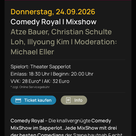
Donnerstag, 24.09.2026
Comedy Royal | Mixshow
Atze Bauer, Christian Schulte
Loh, Illyoung Kim | Moderation:
Michael Eller
Spielort: Theater Sapperlot
Einlass: 18:30 Uhr | Beginn: 20:00 Uhr
VVK: 28 Euro* | AK: 32 Euro
* zzgl. Online Servicegebühr
Ticket kaufen
Info
Comedy Royal
– Die knallvergnügte
Comedy
MixShow im Sapperlot. Jede MixShow mit drei
der besten Comedians
der Szene hautnah & echt