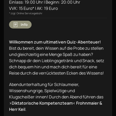
Einlass: 19:00 Uhr | Beginn: 20:00 Uhr
VVK: 15 Euro* | AK: 19 Euro
* zzgl. Online Servicegebühr
Info
Willkommen zum ultimativen Quiz-Abenteuer!
Bist du bereit, dein Wissen auf die Probe zu stellen
und gleichzeitig eine Menge Spaß zu haben?
Schnapp dir dein Lieblingsgetränk und Snack, setz
dich bequem hin und mach dich bereit für eine
Reise durch die verrücktesten Ecken des Wissens!
Abendunterhaltung für Schlaumeier,
Wissenshungrige, Spielwütige und
Klugscheißer:innen! Durch den Abend führen das
›Diktatorische Kompetenzteam‹ Frohnmaier &
Herr Keil
.