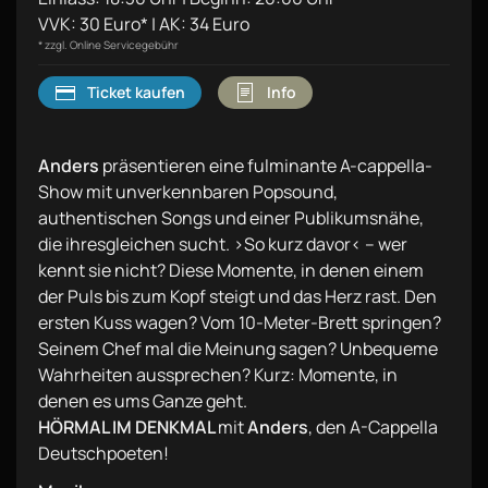
VVK: 30 Euro* | AK: 34 Euro
* zzgl. Online Servicegebühr
Ticket kaufen
Info
Anders
präsentieren eine fulminante A-cappella-
Show mit unverkennbaren Popsound,
authentischen Songs und einer Publikumsnähe,
die ihresgleichen sucht. ›So kurz davor‹ – wer
kennt sie nicht? Diese Momente, in denen einem
der Puls bis zum Kopf steigt und das Herz rast. Den
ersten Kuss wagen? Vom 10-Meter-Brett springen?
Seinem Chef mal die Meinung sagen? Unbequeme
Wahrheiten aussprechen? Kurz: Momente, in
denen es ums Ganze geht.
HÖRMAL IM DENKMAL
mit
Anders
, den A-Cappella
Deutschpoeten!