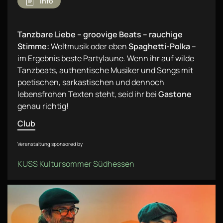
Info
Tanzbare Liebe – groovige Beats – rauchige
Stimme:
Weltmusik oder eben
Spaghetti-Polka
–
im Ergebnis beste Partylaune. Wenn ihr auf wilde
Tanzbeats, authentische Musiker und Songs mit
poetischen, sarkastischen und dennoch
lebensfrohen Texten steht, seid ihr bei
Gastone
genau richtig!
Club
Veranstaltung sponsored by
KUSS Kultursommer Südhessen