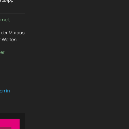
atsApp
rnet,
 der Mix aus
r Welten
ner
en in