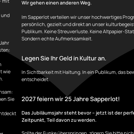
 mit
Wir gehen einen anderen Weg.
n und
Im Sapperlot verteilen wir unser hochwertiges Pr
persönlich, gezielt und direkt an unser kulturbegeis
Publikum. Keine Streuverluste. Keine Altpapier-Stati
Sondern echte Aufmerksamkeit.
 Jahr
sten:
Legen Sie Ihr Geld in Kultur an.
m
nt wie
In Sichtbarkeit mit Haltung. In ein Publikum, das b
m.
entscheidet.
insam:
2027 feiern wir 25 Jahre Sapperlot!
ben Sie
Das Jubiläumsjahr steht bevor – jetzt ist der per
entdeckt
Zeitpunkt, Teil davon zu werden.
Sollte der Funke überspringen, zögern Sie bitte nich
er