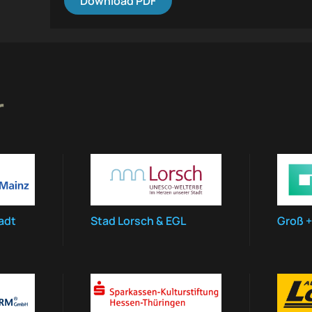
Download PDF
r
adt
Stad Lorsch & EGL
Groß +