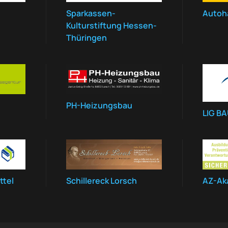
Sparkassen-
Autoh
Kulturstiftung Hessen-
Thüringen
PH-Heizungsbau
LIG B
ttel
Schillereck Lorsch
AZ-Ak