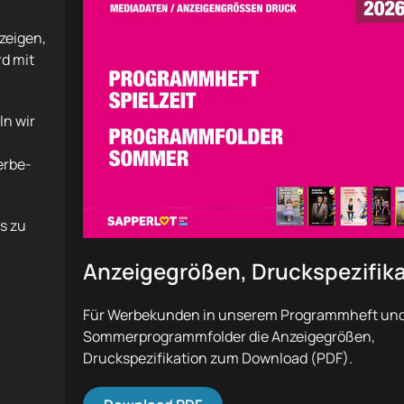
zeigen,
rd mit
ln wir
erbe-
ns zu
Anzeigegrößen, Druckspezifika
Für Werbekunden in unserem Programmheft un
Sommerprogrammfolder die Anzeigegrößen,
Druckspezifikation zum Download (PDF).