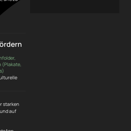
fördern
folder,
 (Plakate,
s)
lturelle
er starken
 und auf