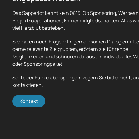
Das Sapperlot kennt kein 0815. Ob Sponsoring, Werbean
Projektkooperationen, Firmenmitgliedschaften. Alles wi
viel Herzblut betrieben.
Sie haben noch Fragen: Im gemeinsamen Dialog ermitte
gerne relevante Zielgruppen, erörtern zielführende
Möglichkeiten und schnüren daraus ein individuelles W
oder Sponsoringpaket.
Sollte der Funke überspringen, zögern Sie bitte nicht, u
kontaktieren.
Kontakt