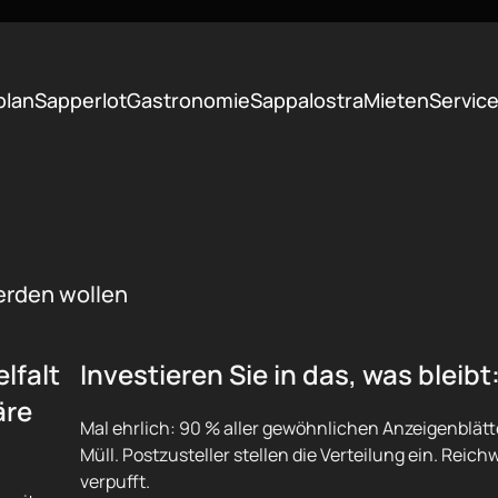
plan
Sapperlot
Gastronomie
Sappalostra
Mieten
Servic
erden wollen
lfalt
Investieren Sie in das, was bleibt:
äre
Mal ehrlich: 90 % aller gewöhnlichen Anzeigenblätt
Müll. Postzusteller stellen die Verteilung ein. Reich
verpufft.