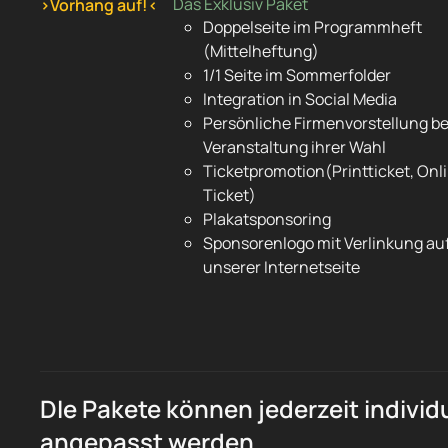
Das Exklusiv Paket
›Vorhang auf!‹
Doppelseite im Programmheft
(Mittelheftung)
1/1 Seite im Sommerfolder
Integration in Social Media
Persönliche Firmenvorstellung be
Veranstaltung ihrer Wahl
Ticketpromotion(Printticket, Onl
Ticket)
Plakatsponsoring
Sponsorenlogo mit Verlinkung au
unserer Internetseite
DIe Pakete können jederzeit individu
angepasst werden.