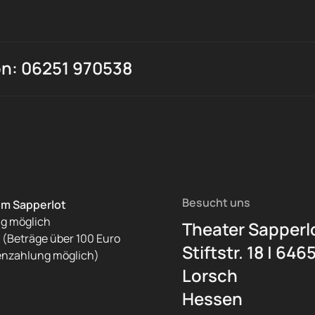
on: 06251 970538
Besucht uns
im Sapperlot
ng möglich
Theater Sapperl
(Beträge über 100 Euro
Stiftstr. 18 | 646
enzahlung möglich)
Lorsch
Hessen