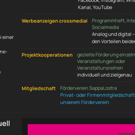
Facebook, Instagram, Wh
Kanal, YouTube
Programmheft, Inte
Werbeanzeigen crossmedial
Socialmedia
Analog und digital –
i einer
den Vorteilen beide
ine-
gezielte Förderung einzel
Projektkooperationen
Veranstaltungen oder
Veranstaltunsreihen
f
individuell und zielgenau
Förderverein SappaLostra
Mitgliedschaft
Privat- oder Firmenmitgliedschaft
unserem Förderverein
ell