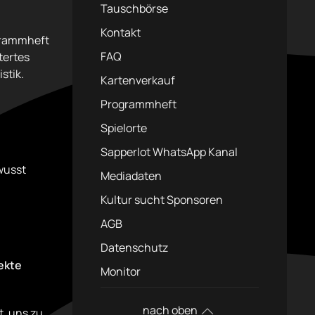
Tauschbörse
Kontakt
ogrammheft
FAQ
tertes
stik.
Kartenverkauf
Programmheft
Spielorte
Sapperlot WhatsApp Kanal
ewusst
Mediadaten
Kultur sucht Sponsoren
AGB
Datenschutz
fekte
Monitor
nach oben
t, uns zu