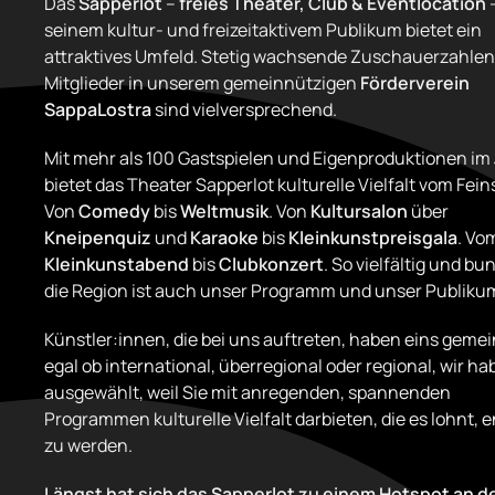
Das
Sapperlot
–
freies Theater, Club & Eventlocation
–
seinem kultur- und freizeitaktivem Publikum bietet ein
attraktives Umfeld. Stetig wachsende Zuschauerzahle
Mitglieder in unserem gemeinnützigen
Förderverein
SappaLostra
sind vielversprechend.
Mit mehr als 100 Gastspielen und Eigenproduktionen im
bietet das Theater Sapperlot kulturelle Vielfalt vom Fein
Von
Comedy
bis
Weltmusik
. Von
Kultursalon
über
Kneipenquiz
und
Karaoke
bis
Kleinkunstpreisgala
. Vo
Kleinkunstabend
bis
Clubkonzert
. So vielfältig und bu
die Region ist auch unser Programm und unser Publiku
Künstler:innen, die bei uns auftreten, haben eins geme
egal ob international, überregional oder regional, wir ha
ausgewählt, weil Sie mit anregenden, spannenden
Programmen kulturelle Vielfalt darbieten, die es lohnt, 
zu werden.
Längst hat sich das Sapperlot zu einem Hotspot an d