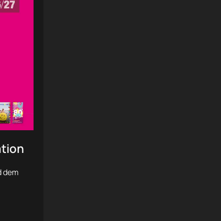
tion
d dem