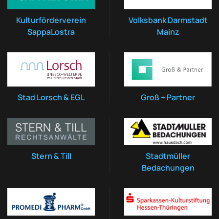
Kulturförderverein
Volksbank Darmstadt
SappaLostra
Mainz
Stad Lorsch & EGL
Groß + Partner
Stern & Till
Stadtmüller
Bedachungen