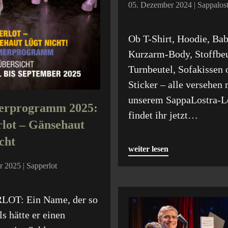
05. Dezember 2024 | Sappalost
Ob T-Shirt, Hoodie, Ba
Kurzarm-Body, Stoffbeu
Turnbeutel, Sofakissen 
Sticker – alle versehen 
unserem SappaLostra-L
rprogramm 2025:
findet ihr jetzt…
lot – Gänsehaut
icht
weiter lesen
r 2025 | Sapperlot
OT: Ein Name, der so
ls hätte er einen