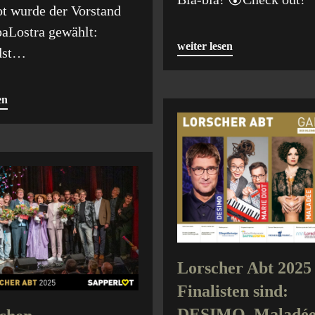
ot wurde der Vorstand
paLostra gewählt:
weiter lesen
dst…
en
Lorscher Abt 2025 
Finalisten sind:
DESIMO, Maladée