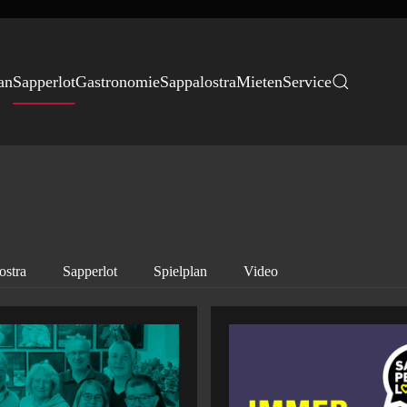
an
Sapperlot
Gastronomie
Sappalostra
Mieten
Service
ostra
Sapperlot
Spielplan
Video