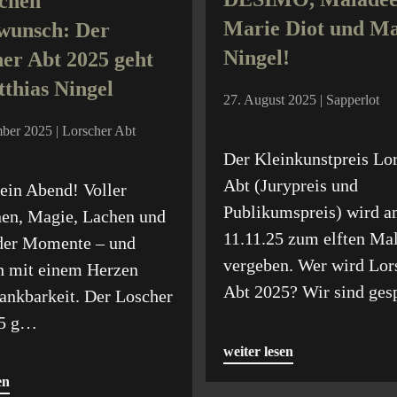
ichen
Marie Diot und Ma
wunsch: Der
Ningel!
er Abt 2025 geht
thias Ningel
27. August 2025 | Sapperlot
ber 2025 | Lorscher Abt
Der Kleinkunstpreis Lo
Abt (Jurypreis und
ein Abend! Voller
Publikumspreis) wird 
en, Magie, Lachen und
11.11.25 zum elften Ma
der Momente – und
vergeben. Wer wird Lor
ch mit einem Herzen
Abt 2025? Wir sind ge
ankbarkeit. Der Loscher
25 g…
weiter lesen
en