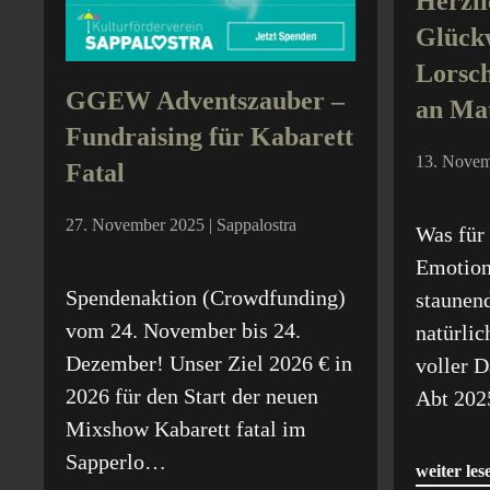
Herzl
Glück
Lorsch
GGEW Adventszauber –
an Mat
Fundraising für Kabarett
13. Novem
Fatal
27. November 2025 | Sappalostra
Was für 
Emotion
Spendenaktion (Crowdfunding)
staunen
vom 24. November bis 24.
natürli
Dezember! Unser Ziel 2026 € in
voller D
2026 für den Start der neuen
Abt 20
Mixshow Kabarett fatal im
Sapperlo…
weiter les