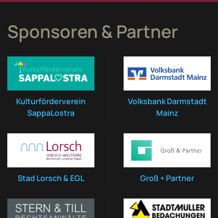
Sponsoren & Partner
Kulturförderverein
Volksbank Darmstadt
SappaLostra
Mainz
Stad Lorsch & EGL
Groß + Partner