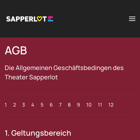
Zum Hauptinhalt springen
AGB
Die Allgemeinen Geschäftsbedingen des
Theater Sapperlot
1
2
3
4
5
6
7
8
9
10
11
12
1. Geltungsbereich