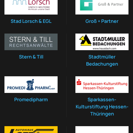
Stad Lorsch & EGL
Groß + Partner
Stern & Till
Stadtmüller
Bedachungen
Promedipharm
Sparkassen-
Kulturstiftung Hessen-
Thüringen