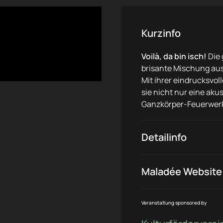
Kurzinfo
Voilà, da bin isch!
Die
brisante Mischung aus 
Mit ihrer eindrucksvol
sie nicht nur eine aku
Ganzkörper-Feuerwerk 
Detailinfo
Maladée Website
Veranstaltung sponsored by