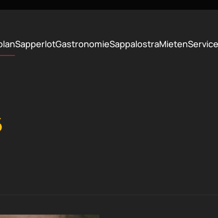
plan
Sapperlot
Gastronomie
Sappalostra
Mieten
Servic
6