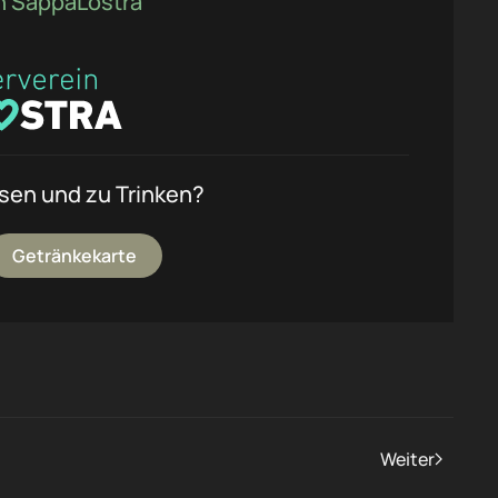
in SappaLostra
ssen und zu Trinken?
Getränkekarte
Weiter