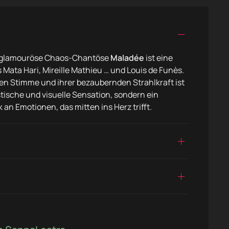
 glamouröse Chaos-Chantöse
Maladée
ist eine
Mata Hari, Mireille Mathieu … und Louis de Funès.
len Stimme und ihrer bezaubernden Strahlkraft ist
stische und visuelle Sensation, sondern ein
an Emotionen, das mitten ins Herz trifft.